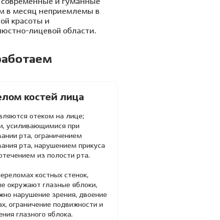
е современные и гуманные
ом в месяц неприемлемы в
ой красоты и
люстно-лицевой области.
работаем
лом костей лица
вляются отеком на лице;
и, усиливающимися при
ании рта, ограничением
вания рта, нарушением прикуса
отечением из полости рта.
переломах костных стенок,
ые окружают глазные яблоки,
жно нарушение зрения, двоение
ах, ограничение подвижности и
ния глазного яблока.