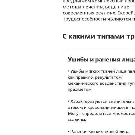
предлагаем комплексный проц
методы лечения, ведь лицо —
современных реалиях. Скорей
трудоспособности являются п
C какими типами т
Ушибы и ранения лиц
‣ Ушибы мягких тканей лица яв
как правило, результатом
механического воздействия ту
предметом.
‣ Характеризуются значительн
отеком и кровоизлияниями в тк
Могут определяться множеств
ссадины.
‣ Ранения мягких тканей лица