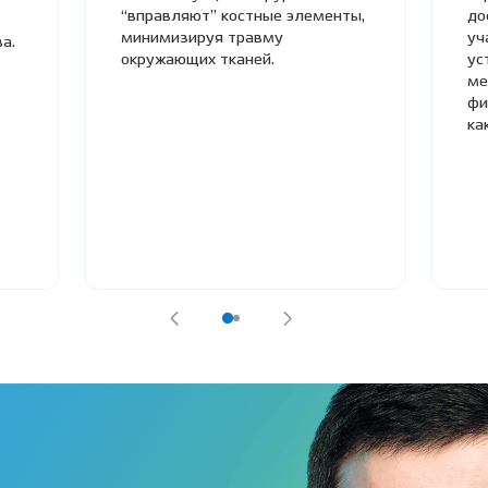
“вправляют” костные элементы,
до
минимизируя травму
уч
а.
окружающих тканей.
ус
ме
фи
ка