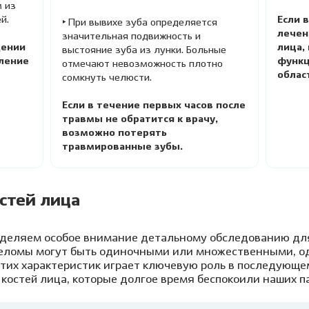
 из
й.
Если 
‣ При вывихе зуба определяется
лечен
значительная подвижность и
щении
лица,
выстояние зуба из лунки. Больные
ление
функц
отмечают невозможность плотно
облас
сомкнуть челюсти.
Если в течение первых часов после
травмы не обратится к врачу,
возможно потерять
травмированные зубы.
стей лица
уделяем особое внимание детальному обследованию дл
ереломы могут быть одиночными или множественными, 
этих характеристик играет ключевую роль в последующе
остей лица, которые долгое время беспокоили наших п