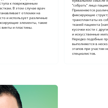
буквальном смысле 
ступа к поврежденным
"собрать" лицо пацие
асткам. В этом случае врач
Применяются разли
танавливает отломки на
фиксирующие структ
сто и использует различные
трансплантаты из со
ксирующие элементы, такие
тканей пациента (на
к винты и пластины.
кусочки кости с други
и искусственные имп
Нередко подобные п
выполняются в неско
этапов при участии н
специалистов.