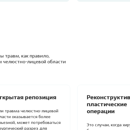
ы травм, как правило,
м челюстно-лицевой области
ткрытая репозиция
Реконструктив
пластические
операции
ли травма челюстно-лицевой
ласти оказывается более
рьезной, может потребоваться
Это случаи, когда хи
рургический разрез для