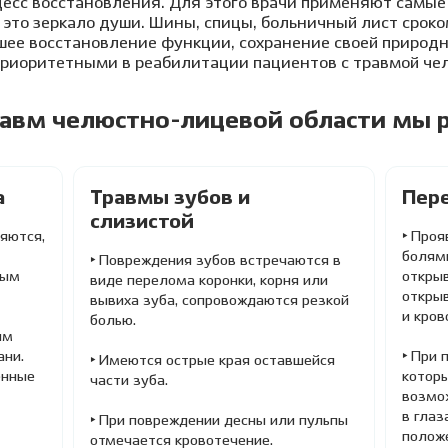
есс восстановления. Для этого врачи применяют самы
 это зеркало души. Шины, спицы, больничный лист срок
шее восстановление функции, сохранение своей природн
риоритетными в реабилитации пациентов с травмой че
равм челюстно-лицевой области мы 
а
Травмы зубов и
Пере
слизистой
ляются,
‣ Проя
болям
‣ Повреждения зубов встречаются в
пым
открыв
виде перелома коронки, корня или
откры
вывиха зуба, сопровождаются резкой
и кров
болью.
ым
ани.
‣ При 
‣ Имеются острые края оставшейся
енные
котор
части зуба.
возмо
в глаз
‣ При повреждении десны или пульпы
положе
отмечается кровотечение.