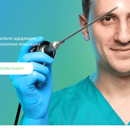
мально щадящее
оскопом операции
нсультацию