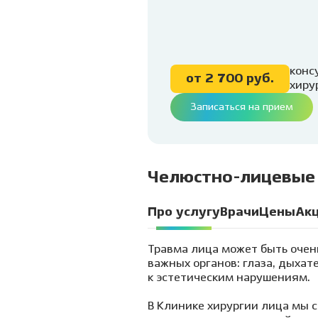
Ванцетти, 77
детей
Профессиональная
гигиена и чистка зубов
Клиника на Гребенщикова,
Удале
1 (Родники)
Детск
Лечен
конс
от 2 700 руб.
нарко
хиру
Записаться на прием
Лечен
седац
Травм
Лечен
Челюстно-лицевые
детя
Пласт
Про услугу
Врачи
Цены
Ак
Подр
Травма лица может быть очень
стом
важных органов: глаза, дыхат
к эстетическим нарушениям.
В Клинике хирургии лица мы с